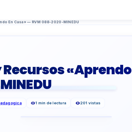
rendo En Casa» — RVM 088-2020-MINEDU
y Recursos «Aprendo
-MINEDU
Pedagogica
1 min de lectura
201 vistas