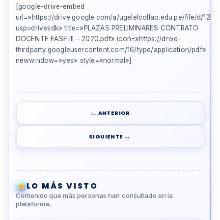
[google-drive-embed
url=»https://drive.google.com/a/ugelelcollao.edu.pe/file/
usp=drivesdk» title=»PLAZAS PRELIMINARES CONTRATO
DOCENTE FASE III – 2020.pdf» icon=»https://drive-
thirdparty.googleusercontent.com/16/type/application/pdf»
newwindow=»yes» style=»normal»]
←
ANTERIOR
→
SIGUIENTE
LO MÁS VISTO
Contenido que más personas han consultado en la
plataforma.