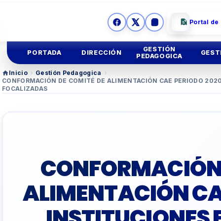
Portal de
GESTIÓN
PORTADA
DIRECCIÓN
GEST
PEDAGOGICA
Inicio
›
Gestión Pedagogica
›
CONFORMACIÓN DE COMITÉ DE ALIMENTACIÓN CAE PERIODO 2020
Ges
Mision y
Vision
Educación
Inicial
FOCALIZADAS
Ges
Imagen
Institucional
Educación
Primaria
Asesoria
Legal
Educación
Secundar
CONFORMACIÓN 
TUTORIA Y CONVIV
ALIMENTACIÓN CA
EDUCACIÓN TÉCNIC
INSTITUCIONES
TALLER
DOCENTES