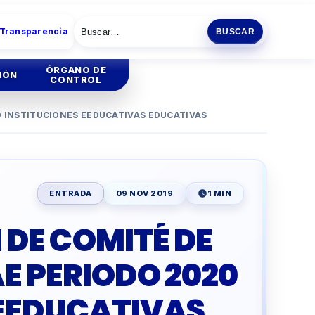
 Transparencia
BUSCAR
ÓRGANO DE
IÓN
CONTROL
 INSTITUCIONES EEDUCATIVAS EDUCATIVAS
tión
Institucional
tión
Administrativa
ENTRADA
09 NOV 2019
1 MIN
ia
DE COMITÉ DE
ENCIA
ESCOLAR
E PERIODO 2020
O
PRODUCTIVA
 EEDUCATIVAS