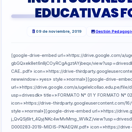
EDUCATIVAS F
09 de noviembre, 2019
Gestión Pedagogi
[google-drive-embed url=»https://drive.google.com/a/ugel
gbGQxek8et6n8jCOyRCgAgztAYjbeqx/view?usp=drives
CAE..pdf» icon=»https://drive-thirdparty.googleuserconte
newwindow=»yes» style=»normal»][google-drive-embe
url=»https://drive.google.com/a/ugelelcollao.edu.pe/fi
usp=drivesdk» title=»FORMATO N° 01 Y FORMATO N° 
icon=»https://drive-thirdparty.googleusercontent.com/1
style=»normal»][google-drive-embed url=»https://drive.go
j_QvQSj6lrt_4QyjNKc4wMvMmg_WVkZ/view?usp=drive
D000283-2019-MIDIS-PNAEQW.pdf» icon=»https://drive