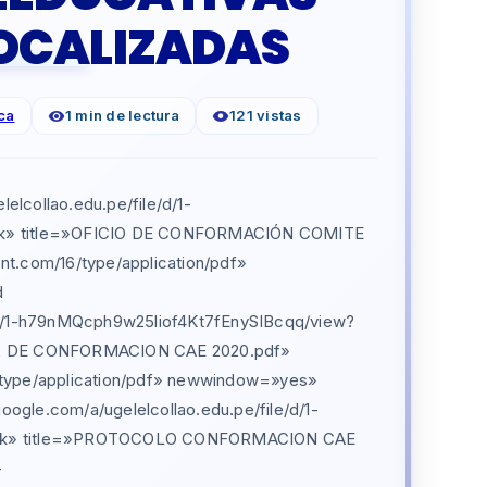
OCALIZADAS
ca
1 min de lectura
121 vistas
elcollao.edu.pe/file/d/1-
dk» title=»OFICIO DE CONFORMACIÓN COMITE
nt.com/16/type/application/pdf»
d
le/d/1-h79nMQcph9w25liof4Kt7fEnySIBcqq/view?
02 DE CONFORMACION CAE 2020.pdf»
6/type/application/pdf» newwindow=»yes»
ogle.com/a/ugelelcollao.edu.pe/file/d/1-
sdk» title=»PROTOCOLO CONFORMACION CAE
-