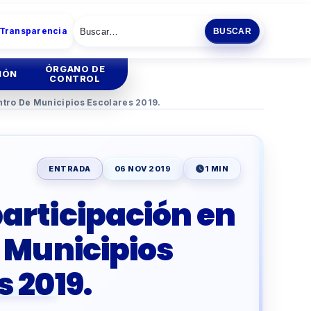
 Transparencia
BUSCAR
ÓRGANO DE
IÓN
CONTROL
ntro De Municipios Escolares 2019.
tión
Institucional
tión
Administrativa
ENTRADA
06 NOV 2019
1 MIN
ia
articipación en
ENCIA
ESCOLAR
e Municipios
O
PRODUCTIVA
s 2019.