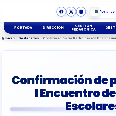
Portal de
GESTIÓN
PORTADA
DIRECCIÓN
GEST
PEDAGOGICA
Inicio
›
Destacados
›
Confirmación De Participación En I Encue
Ges
Mision y
Vision
Educación
Inicial
Ges
Imagen
Institucional
Educación
Primaria
Asesoria
Legal
Educación
Secundar
Confirmación de p
TUTORIA Y CONVIV
I Encuentro d
EDUCACIÓN TÉCNIC
Escolare
TALLER
DOCENTES