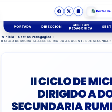
Portal de
GESTIÓN
PORTADA
DIRECCIÓN
GEST
PEDAGOGICA
Inicio
›
Gestión Pedagogica
›
II CICLO DE MICRO TALLERES DIRIGIDO A DOCENTES De SECUNDARI
Ges
Mision y
Vision
Educación
Inicial
Ges
Imagen
Institucional
Educación
Primaria
Asesoria
Legal
Educación
Secundar
II CICLO DE MI
TUTORIA Y CONVIV
DIRIGIDO A D
EDUCACIÓN TÉCNIC
SECUNDARIA RUMBO
TALLER
DOCENTES