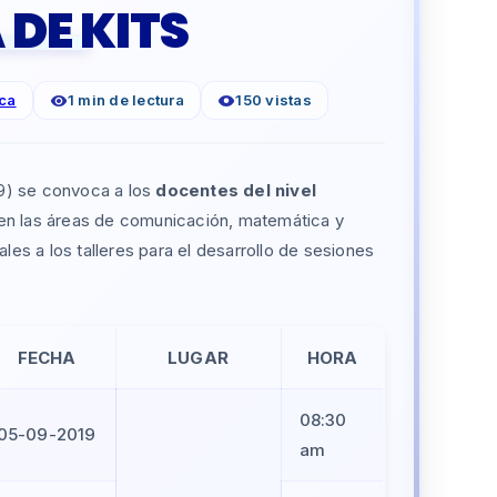
 DE KITS
ca
1 min de lectura
150 vistas
9) se convoca a los
docentes del nivel
n las áreas de comunicación, matemática y
les a los talleres para el desarrollo de sesiones
FECHA
LUGAR
HORA
08:30
05-09-2019
am