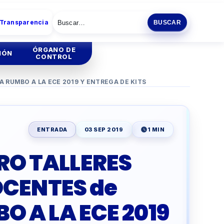
 Transparencia
BUSCAR
ÓRGANO DE
IÓN
CONTROL
A RUMBO A LA ECE 2019 Y ENTREGA DE KITS
tión
Institucional
tión
Administrativa
ENTRADA
03 SEP 2019
1 MIN
ia
CRO TALLERES
ENCIA
ESCOLAR
OCENTES de
O
PRODUCTIVA
 A LA ECE 2019