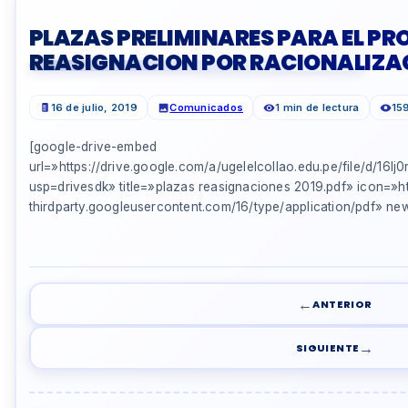
PLAZAS PRELIMINARES PARA EL PR
REASIGNACION POR RACIONALIZA
16 de julio, 2019
Comunicados
1 min de lectura
159
[google-drive-embed
url=»https://drive.google.com/a/ugelelcollao.edu.pe/file/d/1
usp=drivesdk» title=»plazas reasignaciones 2019.pdf» icon=»ht
thirdparty.googleusercontent.com/16/type/application/pdf» 
←
ANTERIOR
→
SIGUIENTE