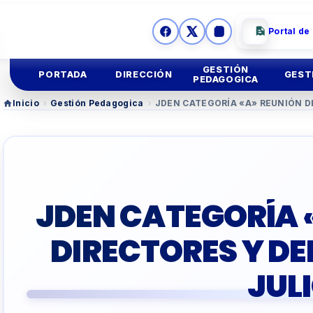
Portal de
GESTIÓN
PORTADA
DIRECCIÓN
GEST
PEDAGOGICA
Inicio
›
Gestión Pedagogica
›
JDEN CATEGORÍA «A» REUNIÓN D
Ges
Mision y
Vision
Educación
Inicial
Ges
Imagen
Institucional
Educación
Primaria
Asesoria
Legal
Educación
Secundar
JDEN CATEGORÍA 
TUTORIA Y CONVIV
DIRECTORES Y DE
EDUCACIÓN TÉCNIC
JUL
TALLER
DOCENTES