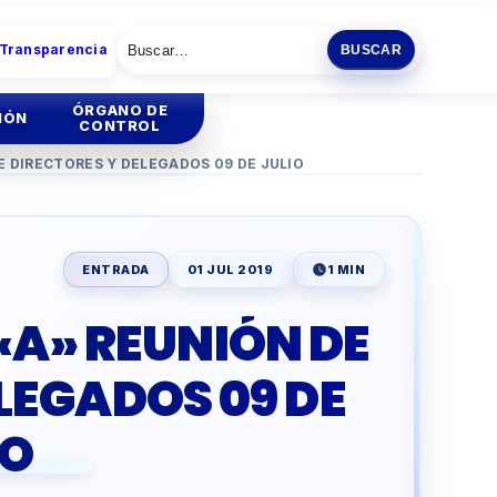
 Transparencia
BUSCAR
ÓRGANO DE
IÓN
CONTROL
E DIRECTORES Y DELEGADOS 09 DE JULIO
tión
Institucional
tión
Administrativa
ENTRADA
01 JUL 2019
1 MIN
ia
«A» REUNIÓN DE
ENCIA
ESCOLAR
LEGADOS 09 DE
O
PRODUCTIVA
IO