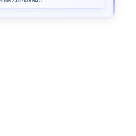
05 Nov 2025
•
939 vistas