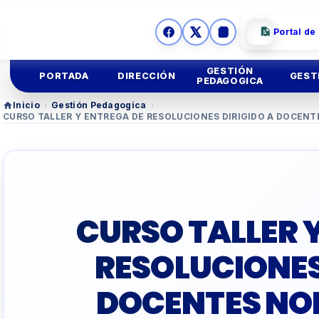
Portal de
GESTIÓN
PORTADA
DIRECCIÓN
GEST
PEDAGOGICA
Inicio
›
Gestión Pedagogica
›
CURSO TALLER Y ENTREGA DE RESOLUCIONES DIRIGIDO A DOCEN
Ges
Mision y
Vision
Educación
Inicial
Ges
Imagen
Institucional
Educación
Primaria
Asesoria
Legal
Educación
Secundar
CURSO TALLER 
TUTORIA Y CONVIV
RESOLUCIONES
EDUCACIÓN TÉCNIC
DOCENTES NO
TALLER
DOCENTES