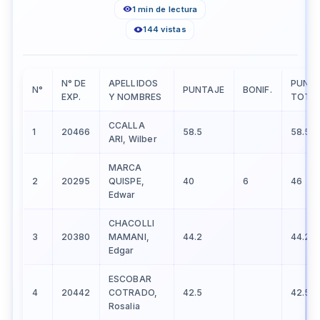
1 min de lectura
144 vistas
N° DE
APELLIDOS
PUNT
N°
PUNTAJE
BONIF.
EXP.
Y NOMBRES
TOTA
CCALLA
1
20466
58.5
58.5
ARI, Wilber
MARCA
2
20295
QUISPE,
40
6
46
Edwar
CHACOLLI
3
20380
MAMANI,
44.2
44.2
Edgar
ESCOBAR
4
20442
COTRADO,
42.5
42.5
Rosalia