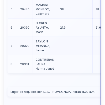
MAMANI
5
20446
MONROY,
38
38
Casimero
FLORES
6
20390
AYUNTA,
21.9
21.9
Mario
BAYLON
7
20323
MIRANDA,
Jaime
CONTRERAS
8
20331
LAURA,
Norma Janet
Lugar de Adjudicación I.E.S. PROVIDENCIA, horas 11.00 a.m.