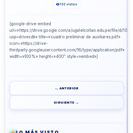
132 vistas
[google-drive-embed
url=»https://drive.google.com/a/ugelelcollao.edu.pe/file/d
usp=drivesdk» title=»cuadro preliminar de auxiliares.pdf»
icon=»https://drive-
thirdparty.googleusercontent.com/16/type/application/pdf»
width=»100%» height=»400″ style=»embed»]
←
ANTERIOR
→
SIGUIENTE
LO MÁS VISTO