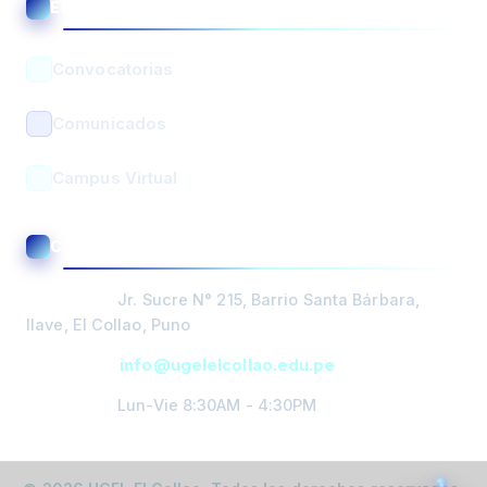
ENLACES ÚTILES
Asistente UGEL El Collao
En línea • Respuesta automática
Convocatorias
Comunicados
Campus Virtual
BUSCAR
CONTACTO Y ATENCIÓN
PORTADA
Dirección:
Jr. Sucre N° 215, Barrio Santa Bárbara,
DIRECCIÓN
Ilave, El Collao, Puno
Email:
info@ugelelcollao.edu.pe
GESTIÓN
PEDAGOGICA
Horario:
Lun-Vie 8:30AM - 4:30PM
GESTIÓN
ÓRGANO DE