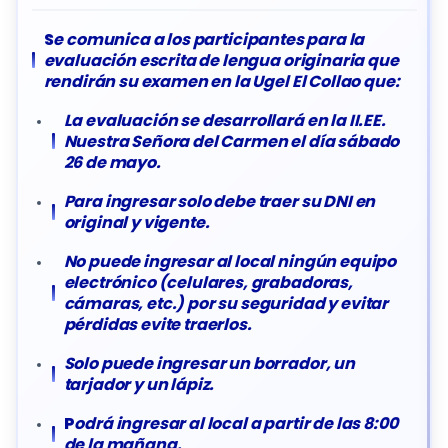
S
e comunica a los participantes para la
evaluación escrita de lengua originaria que
rendirán su examen en la Ugel El Collao que:
La evaluación se desarrollará en la II.EE.
Nuestra Señora del Carmen el día sábado
26 de mayo.
Para ingresar solo debe traer su DNI en
original y vigente.
No puede ingresar al local ningún equipo
electrónico (celulares, grabadoras,
cámaras, etc.) por su seguridad y evitar
pérdidas evite traerlos.
Solo puede ingresar un borrador, un
tarjador y un lápiz.
P
odrá ingresar al local a partir de las 8:00
de la mañana.