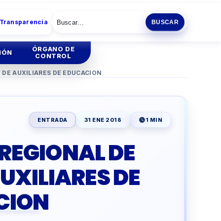
 Transparencia
BUSCAR
ÓRGANO DE
IÓN
CONTROL
DE AUXILIARES DE EDUCACION
tión
Institucional
tión
Administrativa
ENTRADA
31 ENE 2018
1 MIN
ia
EGIONAL DE
ENCIA
ESCOLAR
UXILIARES DE
O
PRODUCTIVA
CION