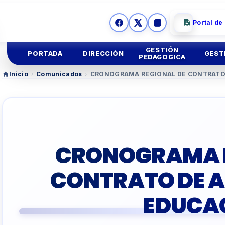
Portal de
GESTIÓN
PORTADA
DIRECCIÓN
GEST
PEDAGOGICA
Inicio
›
Comunicados
›
CRONOGRAMA REGIONAL DE CONTRATO 
Ges
Mision y
Vision
Educación
Inicial
Ges
Imagen
Institucional
Educación
Primaria
Asesoria
Legal
Educación
Secundar
CRONOGRAMA R
TUTORIA Y CONVIV
CONTRATO DE A
EDUCACIÓN TÉCNIC
EDUCA
TALLER
DOCENTES