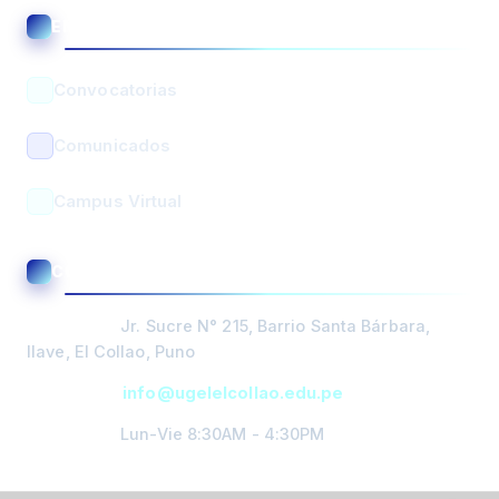
🏛️ Asistente UGEL El Collao
ENLACES ÚTILES
🟢 En línea • Respuesta automática
Convocatorias
Comunicados
Campus Virtual
CONTACTO Y ATENCIÓN
BUSCAR
Dirección:
Jr. Sucre N° 215, Barrio Santa Bárbara,
PORTADA
Ilave, El Collao, Puno
DIRECCIÓN
Email:
info@ugelelcollao.edu.pe
GESTIÓN PEDAGOGICA
Horario:
Lun-Vie 8:30AM - 4:30PM
GESTIÓN