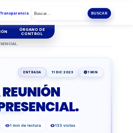
 Transparencia
BUSCAR
ÓRGANO DE
IÓN
CONTROL
SENCIAL.
tión
Institucional
tión
Administrativa
ENTRADA
11 DIC 2023
1 MIN
ia
 REUNIÓN
ENCIA
ESCOLAR
PRESENCIAL.
O
PRODUCTIVA
1 min de lectura
133 vistas