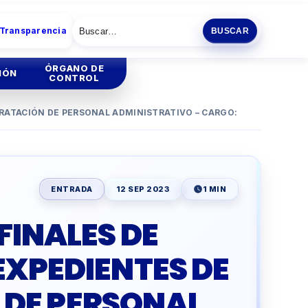
 Transparencia
BUSCAR
ÓRGANO DE
IÓN
CONTROL
TRATACIÓN DE PERSONAL ADMINISTRATIVO – CARGO:
tión
Institucional
tión
Administrativa
ENTRADA
12 SEP 2023
1 MIN
ia
FINALES DE
ENCIA
ESCOLAR
EXPEDIENTES DE
O
PRODUCTIVA
DE PERSONAL