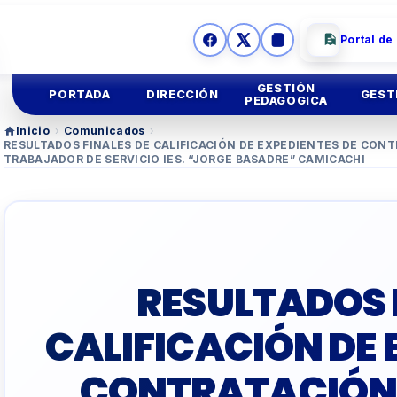
Portal de
GESTIÓN
PORTADA
DIRECCIÓN
GEST
PEDAGOGICA
Inicio
›
Comunicados
›
RESULTADOS FINALES DE CALIFICACIÓN DE EXPEDIENTES DE CON
Ges
Mision y
Vision
Educación
Inicial
TRABAJADOR DE SERVICIO IES. “JORGE BASADRE” CAMICACHI
Ges
Imagen
Institucional
Educación
Primaria
Asesoria
Legal
Educación
Secundar
RESULTADOS 
TUTORIA Y CONVIV
CALIFICACIÓN DE 
EDUCACIÓN TÉCNIC
CONTRATACIÓN 
TALLER
DOCENTES