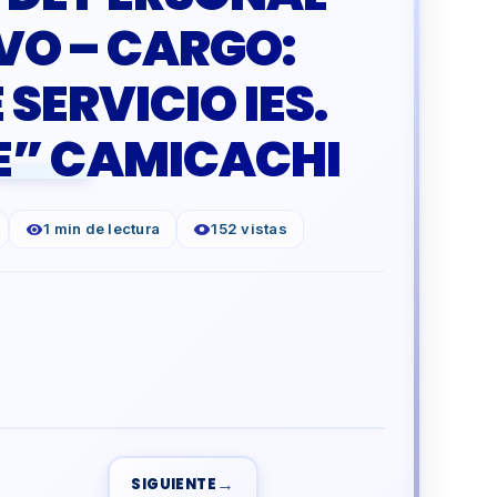
VO – CARGO:
SERVICIO IES.
E” CAMICACHI
1 min de lectura
152 vistas
→
SIGUIENTE