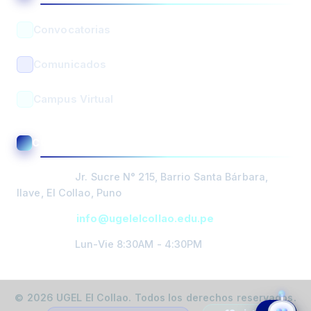
En línea • Respuesta automática
Convocatorias
Comunicados
Campus Virtual
BUSCAR
CONTACTO Y ATENCIÓN
PORTADA
Dirección:
Jr. Sucre N° 215, Barrio Santa Bárbara,
DIRECCIÓN
Ilave, El Collao, Puno
Email:
info@ugelelcollao.edu.pe
GESTIÓN
PEDAGOGICA
Horario:
Lun-Vie 8:30AM - 4:30PM
GESTIÓN
ÓRGANO DE
©
2026
UGEL El Collao. Todos los derechos reservados.
CONTROL
Horarios
Ubicación
Contacto
Trámites