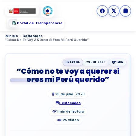
Portal de Transparencia
Inicio
›
Destacados
›
“Cómo No Te Voy A Querer Si Eres Mi Perú Querido”
ENTRADA
23 JUL 2023
1 MIN
“Cómo no te voy a querer si
eres mi Perú querido”
23 de julio, 2023
Destacados
1 min de lectura
125 vistas