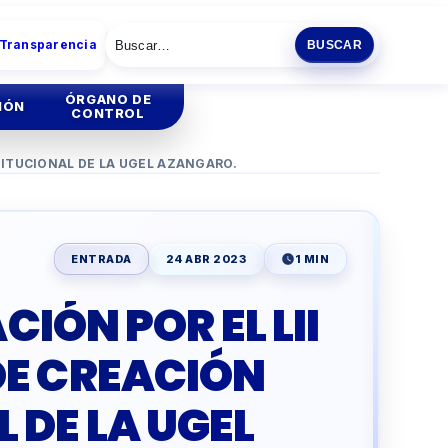
 Transparencia
BUSCAR
ÓRGANO DE
IÓN
CONTROL
STITUCIONAL DE LA UGEL AZANGARO.
tión
Institucional
tión
Administrativa
ENTRADA
24 ABR 2023
1 MIN
ia
CIÓN POR EL LII
ENCIA
ESCOLAR
DE CREACIÓN
O
PRODUCTIVA
 DE LA UGEL