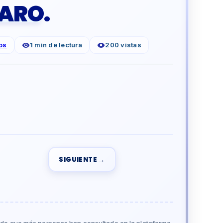
ARO.
os
1 min de lectura
200 vistas
→
SIGUIENTE