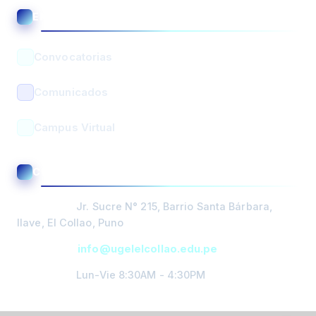
ENLACES ÚTILES
Asistente UGEL El Collao
En línea • Respuesta automática
Convocatorias
Comunicados
Campus Virtual
BUSCAR
CONTACTO Y ATENCIÓN
PORTADA
Dirección:
Jr. Sucre N° 215, Barrio Santa Bárbara,
DIRECCIÓN
Ilave, El Collao, Puno
Email:
info@ugelelcollao.edu.pe
GESTIÓN
PEDAGOGICA
Horario:
Lun-Vie 8:30AM - 4:30PM
GESTIÓN