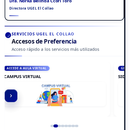
Dra. Norka Belinda Ccori Toro
Directora UGEL El Collao
SERVICIOS UGEL EL COLLAO
Accesos de Preferencia
Acceso rápido a los servicios más utilizados
AL
GESTIÓN INSTITUCIONAL
SIDAGE