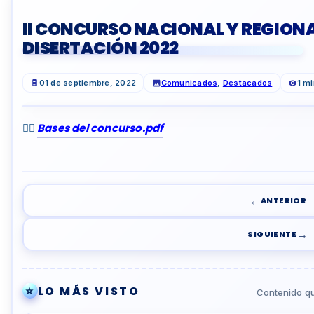
II CONCURSO NACIONAL Y REGIONA
DISERTACIÓN 2022
01 de septiembre, 2022
Comunicados
,
Destacados
1 mi
👉🏾
Bases del concurso.pdf
←
ANTERIOR
→
SIGUIENTE
⭐
LO MÁS VISTO
Contenido qu