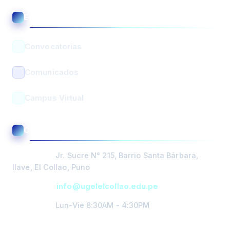
Asistente UGEL El Collao
ENLACES ÚTILES
En línea • Respuesta automática
Convocatorias
Comunicados
Campus Virtual
BUSCAR
CONTACTO Y ATENCIÓN
PORTADA
Dirección:
Jr. Sucre N° 215, Barrio Santa Bárbara,
DIRECCIÓN
Ilave, El Collao, Puno
Email:
info@ugelelcollao.edu.pe
GESTIÓN
PEDAGOGICA
Horario:
Lun-Vie 8:30AM - 4:30PM
GESTIÓN