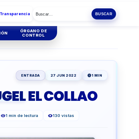
 Transparencia
BUSCAR
ÓRGANO DE
IÓN
CONTROL
tión
Institucional
tión
Administrativa
ENTRADA
27 JUN 2022
1 MIN
ia
GEL EL COLLAO
ENCIA
ESCOLAR
1 min de lectura
130 vistas
O
PRODUCTIVA