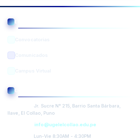
ENLACES ÚTILES
Asistente UGEL El Collao
En línea • Respuesta automática
Convocatorias
Comunicados
Campus Virtual
BUSCAR
CONTACTO Y ATENCIÓN
PORTADA
Dirección:
Jr. Sucre N° 215, Barrio Santa Bárbara,
DIRECCIÓN
Ilave, El Collao, Puno
Email:
info@ugelelcollao.edu.pe
GESTIÓN
PEDAGOGICA
Horario:
Lun-Vie 8:30AM - 4:30PM