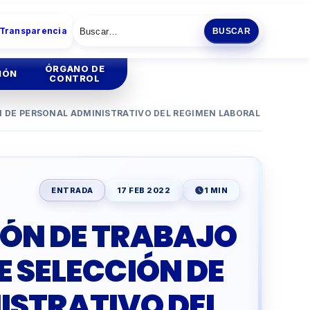
 Transparencia
BUSCAR
ÓRGANO DE
IÓN
CONTROL
N DE PERSONAL ADMINISTRATIVO DEL REGIMEN LABORAL
tión
Institucional
tión
Administrativa
ENTRADA
17 FEB 2022
1 MIN
ia
ÓN DE TRABAJO
ENCIA
ESCOLAR
E SELECCIÓN DE
O
PRODUCTIVA
ISTRATIVO DEL