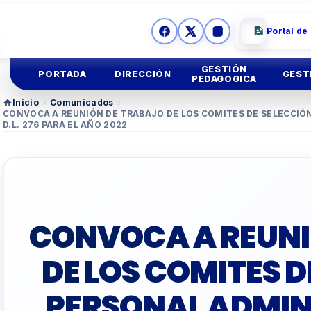
Portal de
GESTIÓN
PORTADA
DIRECCIÓN
GEST
PEDAGOGICA
Inicio
›
Comunicados
›
CONVOCA A REUNIÓN DE TRABAJO DE LOS COMITES DE SELECCIÓ
Ges
Mision y
Vision
Educación
Inicial
D.L. 276 PARA EL AÑO 2022
Ges
Imagen
Institucional
Educación
Primaria
Asesoria
Legal
Educación
Secundar
CONVOCA A REUNI
TUTORIA Y CONVIV
DE LOS COMITES D
EDUCACIÓN TÉCNIC
PERSONAL ADMIN
TALLER
DOCENTES