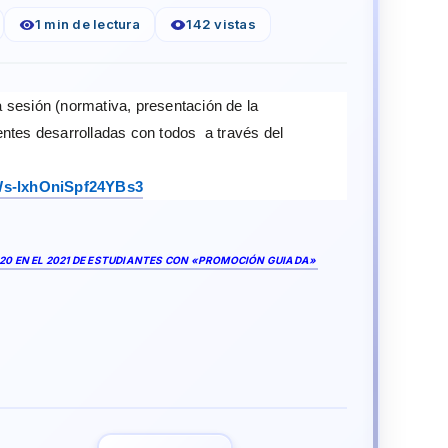
1 min de lectura
142 vistas
 sesión (normativa, presentación de la
entes desarrolladas con todos a través del
sWs-lxhOniSpf24YBs3
020 EN EL 2021 DE ESTUDIANTES CON «PROMOCIÓN GUIADA»