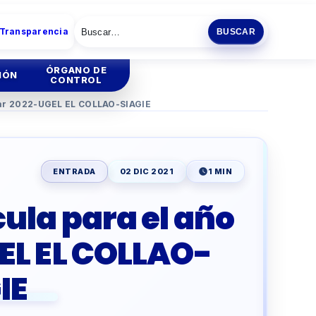
 Transparencia
BUSCAR
ÓRGANO DE
IÓN
CONTROL
lar 2022-UGEL EL COLLAO-SIAGIE
tión
Institucional
tión
Administrativa
ENTRADA
02 DIC 2021
1 MIN
ia
ula para el año
ENCIA
ESCOLAR
EL EL COLLAO-
O
PRODUCTIVA
IE