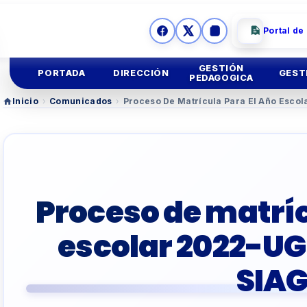
Portal de
GESTIÓN
PORTADA
DIRECCIÓN
GEST
PEDAGOGICA
Inicio
›
Comunicados
›
Proceso De Matrícula Para El Año Esco
Ges
Mision y
Vision
Educación
Inicial
Ges
Imagen
Institucional
Educación
Primaria
Asesoria
Legal
Educación
Secundar
Proceso de matríc
TUTORIA Y CONVIV
escolar 2022-UG
EDUCACIÓN TÉCNIC
SIAG
TALLER
DOCENTES