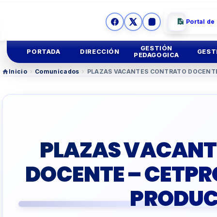
Portal de
GESTIÓN
PORTADA
DIRECCIÓN
GEST
PEDAGOGICA
Inicio
›
Comunicados
›
PLAZAS VACANTES CONTRATO DOCENTE
Ges
Mision y
Vision
Educación
Inicial
Ges
Imagen
Institucional
Educación
Primaria
Asesoria
Legal
Educación
Secundar
PLAZAS VACANT
TUTORIA Y CONVIV
DOCENTE – CETPR
EDUCACIÓN TÉCNIC
PRODUC
TALLER
DOCENTES