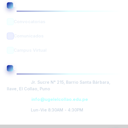
ENLACES ÚTILES
Asistente UGEL El Collao
En línea • Respuesta automática
Convocatorias
Comunicados
Campus Virtual
BUSCAR
CONTACTO Y ATENCIÓN
PORTADA
Dirección:
Jr. Sucre N° 215, Barrio Santa Bárbara,
DIRECCIÓN
Ilave, El Collao, Puno
Email:
info@ugelelcollao.edu.pe
GESTIÓN
PEDAGOGICA
Horario:
Lun-Vie 8:30AM - 4:30PM
GESTIÓN
ÓRGANO DE