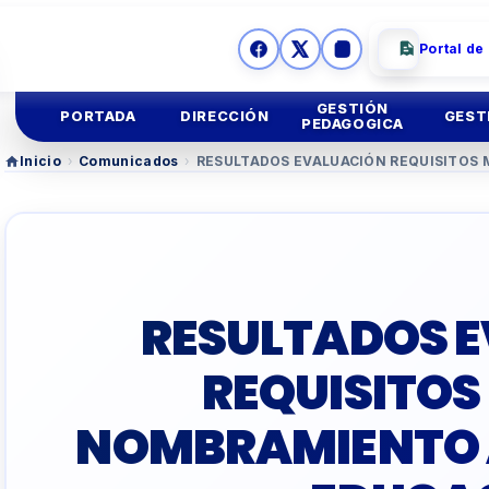
Portal de
GESTIÓN
PORTADA
DIRECCIÓN
GEST
PEDAGOGICA
Inicio
›
Comunicados
›
RESULTADOS EVALUACIÓN REQUISITOS 
Ges
Mision y
Vision
Educación
Inicial
Ges
Imagen
Institucional
Educación
Primaria
Asesoria
Legal
Educación
Secundar
RESULTADOS 
TUTORIA Y CONVIV
REQUISITOS
EDUCACIÓN TÉCNIC
NOMBRAMIENTO A
TALLER
DOCENTES