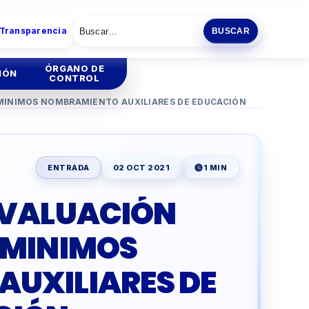
 Transparencia
BUSCAR
ÓRGANO DE
IÓN
CONTROL
MINIMOS NOMBRAMIENTO AUXILIARES DE EDUCACIÓN
tión
Institucional
tión
Administrativa
ENTRADA
02 OCT 2021
1 MIN
ia
EVALUACIÓN
ENCIA
ESCOLAR
 MINIMOS
O
PRODUCTIVA
UXILIARES DE