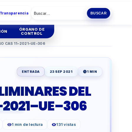
 Transparencia
BUSCAR
ÓRGANO DE
IÓN
CONTROL
O CAS 11–2021–UE–306
tión
Institucional
tión
Administrativa
ENTRADA
23 SEP 2021
1 MIN
ia
LIMINARES DEL
ENCIA
ESCOLAR
–2021–UE–306
O
PRODUCTIVA
1 min de lectura
131 vistas