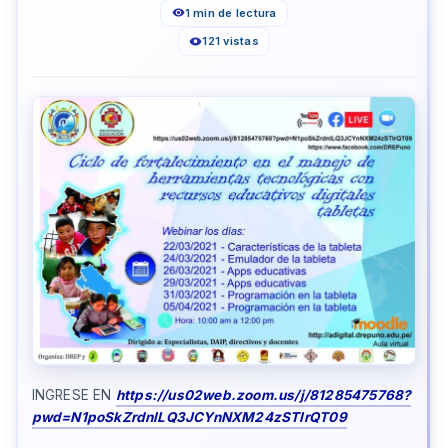
1 min de lectura
121 vistas
INGRESE EN
https://us02web.zoom.us/j/81285475768?
pwd=N1poSkZrdnlLQ3JCYnNXM24zSTIrQT09