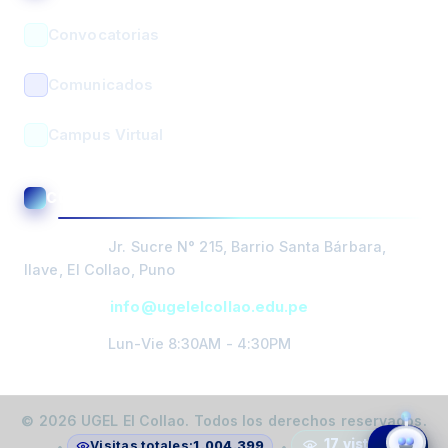
Convocatorias
Comunicados
Campus Virtual
BUSCAR
CONTACTO Y ATENCIÓN
PORTADA
Dirección:
Jr. Sucre N° 215, Barrio Santa Bárbara,
DIRECCIÓN
Ilave, El Collao, Puno
Email:
info@ugelelcollao.edu.pe
GESTIÓN
PEDAGOGICA
Horario:
Lun-Vie 8:30AM - 4:30PM
GESTIÓN
ÓRGANO DE
©
2026
UGEL El Collao. Todos los derechos reservados.
CONTROL
Horarios
Ubicación
Contacto
Trámites
17 vistas
Visitas totales:
1.004.399
•
•