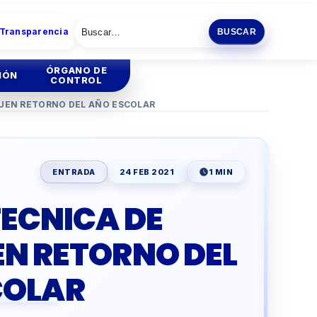
 Transparencia
BUSCAR
ÓRGANO DE
IÓN
CONTROL
BUEN RETORNO DEL AÑO ESCOLAR
tión
Institucional
tión
Administrativa
ENTRADA
24 FEB 2021
1 MIN
ia
TECNICA DE
ENCIA
ESCOLAR
EN RETORNO DEL
O
PRODUCTIVA
COLAR