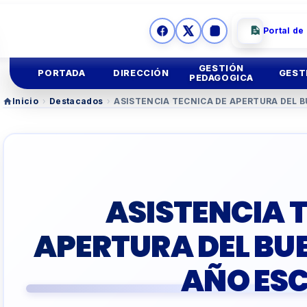
Portal de
GESTIÓN
PORTADA
DIRECCIÓN
GEST
PEDAGOGICA
Inicio
›
Destacados
›
ASISTENCIA TECNICA DE APERTURA DEL 
Ges
Mision y
Vision
Educación
Inicial
Ges
Imagen
Institucional
Educación
Primaria
Asesoria
Legal
Educación
Secundar
ASISTENCIA 
TUTORIA Y CONVIV
APERTURA DEL BU
EDUCACIÓN TÉCNIC
AÑO ES
TALLER
DOCENTES