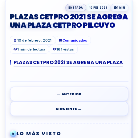
ENTRADA
10 FEB 2021
1 MIN
PLAZAS CETPRO 2021 SE AGREGA
UNA PLAZA CETPRO PILCUYO
10 de febrero, 2021
Comunicados
1 min de lectura
161 vistas
PLAZAS CETPRO 2021 SE AGREGA UNA PLAZA
←
ANTERIOR
→
SIGUIENTE
⭐
LO MÁS VISTO