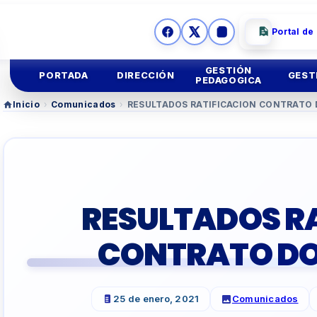
Portal de
GESTIÓN
PORTADA
DIRECCIÓN
GEST
PEDAGOGICA
Inicio
›
Comunicados
›
RESULTADOS RATIFICACION CONTRATO 
Ges
Mision y
Vision
Educación
Inicial
Ges
Imagen
Institucional
Educación
Primaria
Asesoria
Legal
Educación
Secundar
RESULTADOS R
TUTORIA Y CONVIV
CONTRATO DO
EDUCACIÓN TÉCNIC
25 de enero, 2021
Comunicados
TALLER
DOCENTES