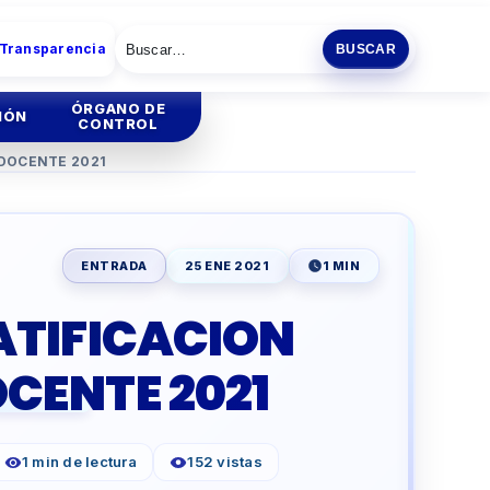
 Transparencia
BUSCAR
ÓRGANO DE
IÓN
CONTROL
DOCENTE 2021
tión
Institucional
tión
Administrativa
ENTRADA
25 ENE 2021
1 MIN
ia
ATIFICACION
ENCIA
ESCOLAR
CENTE 2021
O
PRODUCTIVA
1 min de lectura
152 vistas